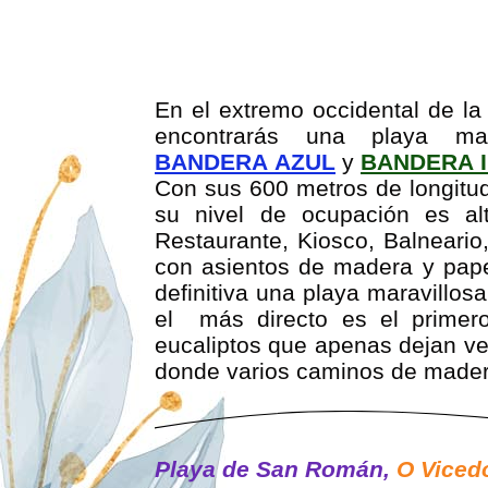
PLAYA DE LA ABRELA 3
E
n el extremo occidental de la
encontrarás una playa ma
BANDERA AZUL
y
BANDERA
I
Con sus 600 metros de longitud
su nivel de ocupación es al
Restaurante, Kiosco, Balneario
con asientos de madera y pape
definitiva una playa
maravillos
el más directo es el primero
eucaliptos que apenas dejan ver
donde varios caminos de madera
Playa de San Román,
O Viced