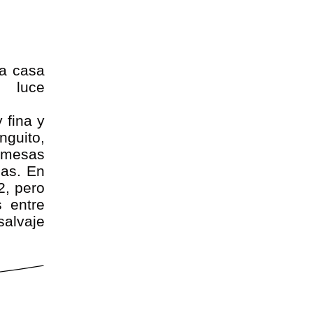
ra casa
 luce
 fina y
nguito,
, mesas
las. En
2, pero
 entre
salvaje