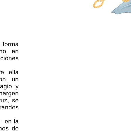
e forma
no, en
aciones
e ella
on un
agio y
margen
ruz, se
randes
n en la
enos de