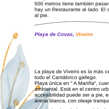
500 metros tiene también pasa
hay un Restaurante al lado. El 
al pie.
Playa de Covas,
Viveiro
PLAYA DE COVAS 4
PLAYA DE COVAS 5
PLAYA DE COVAS 6
La playa de Viveiro es la más c
todo el Cantábrico gallego.
Playa única en " A Mariña", cu
ambiental. Está en el centro u
accesibilidad puede ser a pie, 
arena blanca, con oleaje tranqu