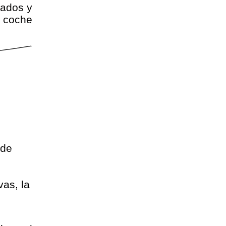
tados y
l coche
 de
as, la