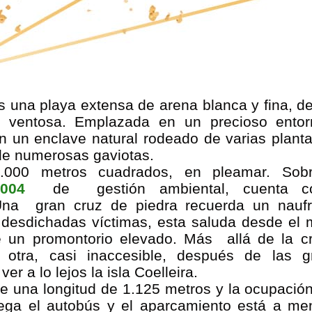
s una playa extensa de arena blanca y fina, d
y ventosa. Emplazada en un precioso entor
n un enclave natural rodeado de varias plant
 de numerosas gaviotas.
.000 metros cuadrados, en pleamar. Sobr
004
de gestión ambiental, cuenta c
Una gran cruz de piedra recuerda un naufr
esdichadas víctimas, esta saluda desde el 
e un promontorio elevado. Más allá de la c
otra, casi inaccesible, después de las g
r a lo lejos la isla Coelleira.
ne una longitud de 1.125 metros y la ocupació
lega el autobús y el aparcamiento está a m